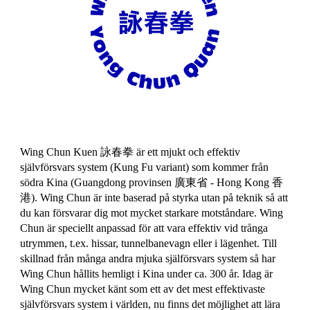
Wing Chun Kuen 詠春拳 är ett mjukt och effektiv
självförsvars system (Kung Fu variant) som kommer från
södra Kina (Guangdong provinsen 廣東省 - Hong Kong 香
港). Wing Chun är inte baserad på styrka utan på teknik så att
du kan försvarar dig mot mycket starkare motståndare. Wing
Chun är speciellt anpassad för att vara effektiv vid trånga
utrymmen, t.ex. hissar, tunnelbanevagn eller i lägenhet. Till
skillnad från många andra mjuka själförsvars system så har
Wing Chun hållits hemligt i Kina under ca. 300 år. Idag är
Wing Chun mycket känt som ett av det mest effektivaste
självförsvars system i världen, nu finns det möjlighet att lära