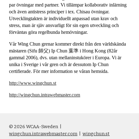
par övningar med partner. Vi tillämpar kollaborativ inlärning
och även antistress principer i tex. Chisau övningar.
Utvecklingtakten är individuellt anpassad utan krav och
stress, man är sjäv ansvarligt för sin egen utveckling och
förväntas göra regelbunda hemövningar.
Vår Wing Chun grenar kommer direkt från den världskända
mästaren (Sifu 師父) Ip Chun 葉準 i Hong Kong (82år
gammal 2006), dvs. utan mellaninstukörer i Europa. Vi är
unika i Sverige i vår gren och är dessutom Ip Chun
certifierade. För mer information se våran hemsida.
http://www.wingchun.st
http://wingchun.intrawebmaster.com
© 2026 WCAA-Sweden
|
wingchun.intrawebmaster.com
|
wingchun.st