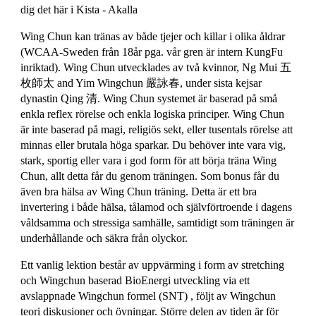
dig det här i Kista - Akalla
Wing Chun kan tränas av både tjejer och killar i olika åldrar
(WCAA-Sweden från 18år pga. vår gren är intern KungFu
inriktad). Wing Chun utvecklades av två kvinnor, Ng Mui 五
枚師太 and Yim Wingchun 嚴詠春, under sista kejsar
dynastin Qing 清. Wing Chun systemet är baserad på små
enkla reflex rörelse och enkla logiska principer. Wing Chun
är inte baserad på magi, religiös sekt, eller tusentals rörelse att
minnas eller brutala höga sparkar. Du behöver inte vara vig,
stark, sportig eller vara i god form för att börja träna Wing
Chun, allt detta får du genom träningen. Som bonus får du
även bra hälsa av Wing Chun träning. Detta är ett bra
invertering i både hälsa, tålamod och självförtroende i dagens
våldsamma och stressiga samhälle, samtidigt som träningen är
underhållande och säkra från olyckor.
Ett vanlig lektion består av uppvärming i form av stretching
och Wingchun baserad BioEnergi utveckling via ett
avslappnade Wingchun formel (SNT) , följt av Wingchun
teori diskusioner och övningar. Större delen av tiden är för